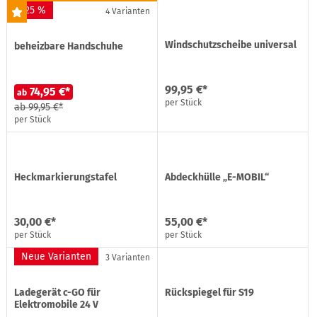
-25 %
4 Varianten
Windschutzscheibe universal
beheizbare Handschuhe
99,95 €*
74,95 €*
ab
per Stück
ab
99,95 €*
per Stück
Heckmarkierungstafel
Abdeckhülle „E-MOBIL“
30,00 €*
55,00 €*
per Stück
per Stück
Neue Varianten
3 Varianten
Ladegerät c-GO für
Rückspiegel für S19
Elektromobile 24 V