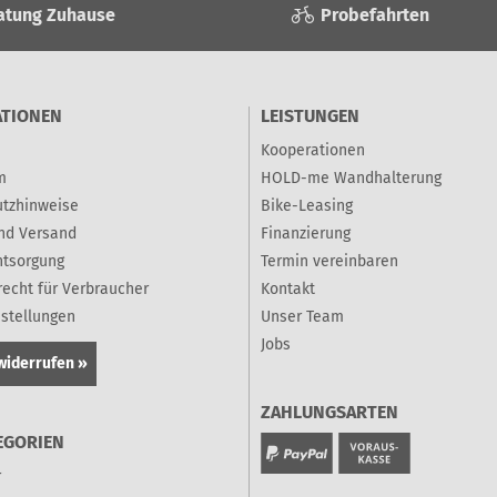
atung Zuhause
Probefahrten
ATIONEN
LEISTUNGEN
Kooperationen
m
HOLD-me Wandhalterung
tzhinweise
Bike-Leasing
nd Versand
Finanzierung
ntsorgung
Termin vereinbaren
recht für Verbraucher
Kontakt
nstellungen
Unser Team
Jobs
widerrufen »
ZAHLUNGSARTEN
EGORIEN
r