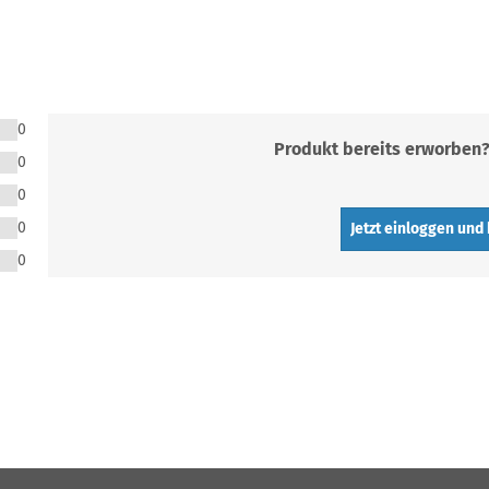
0
Produkt bereits erworben
0
0
0
Jetzt einloggen und
0