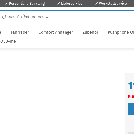
Persönliche Beratung
Lieferservice
Werkstattservice
e
Fahrräder
Comfort Anhänger
Zubehör
Pushphone O
OLD-me
1
Bit