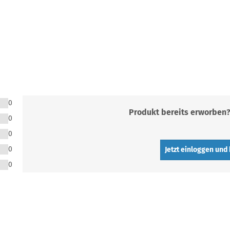
0
Produkt bereits erworben
0
0
0
Jetzt einloggen und
0