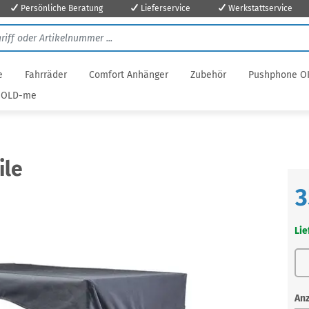
Persönliche Beratung
Lieferservice
Werkstattservice
e
Fahrräder
Comfort Anhänger
Zubehör
Pushphone O
OLD-me
ile
3
Lie
An