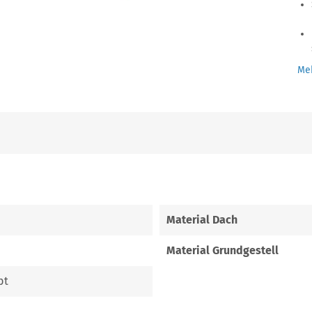
Meh
Material Dach
Material Grundgestell
bt