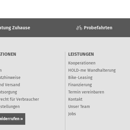
atung Zuhause
Probefahrten
ATIONEN
LEISTUNGEN
Kooperationen
m
HOLD-me Wandhalterung
tzhinweise
Bike-Leasing
nd Versand
Finanzierung
ntsorgung
Termin vereinbaren
recht für Verbraucher
Kontakt
nstellungen
Unser Team
Jobs
widerrufen »