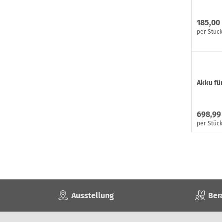
185,00
per Stüc
Akku für
698,99
per Stüc
Ausstellung
Ber