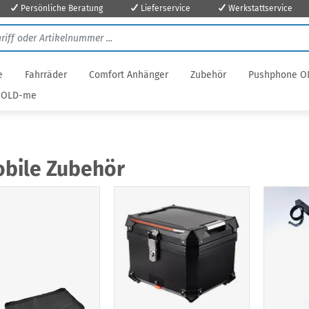
Persönliche Beratung
Lieferservice
Werkstattservice
e
Fahrräder
Comfort Anhänger
Zubehör
Pushphone O
OLD-me
bile Zubehör