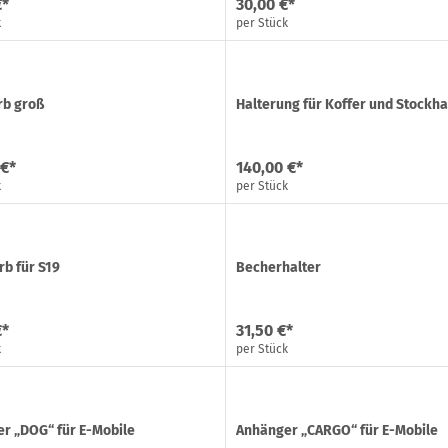
€*
30,00 €*
k
per Stück
rb groß
Halterung für Koffer und Stockha
 €*
140,00 €*
k
per Stück
rb für S19
Becherhalter
€*
31,50 €*
k
per Stück
r „DOG“ für E-Mobile
Anhänger „CARGO“ für E-Mobile