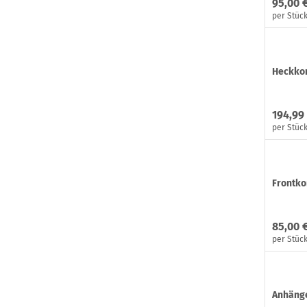
95,00 
per Stüc
Heckko
194,99
per Stüc
Frontko
85,00 
per Stüc
Anhänge