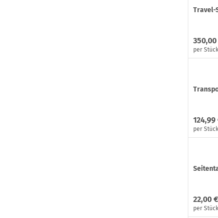
Travel-
350,00
per Stüc
Transpo
124,99
per Stüc
Seitent
22,00 €
per Stüc