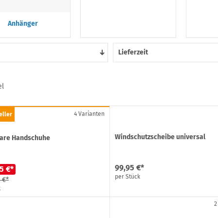
Anhänger
Lieferzeit
el
4 Varianten
eller
Windschutzscheibe universal
bare Handschuhe
99,95 €*
5 €*
per Stück
 €*
k
2