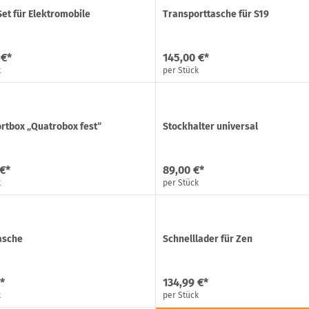
Set für Elektromobile
Transporttasche für S19
 €*
145,00 €*
k
per Stück
rtbox „Quatrobox fest“
Stockhalter universal
 €*
89,00 €*
k
per Stück
asche
Schnelllader für Zen
*
134,99 €*
k
per Stück