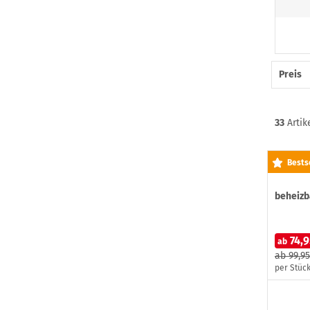
Preis
33
Artik
-25 %
Bests
beheiz
74,9
ab
ab
99,95
per Stüc