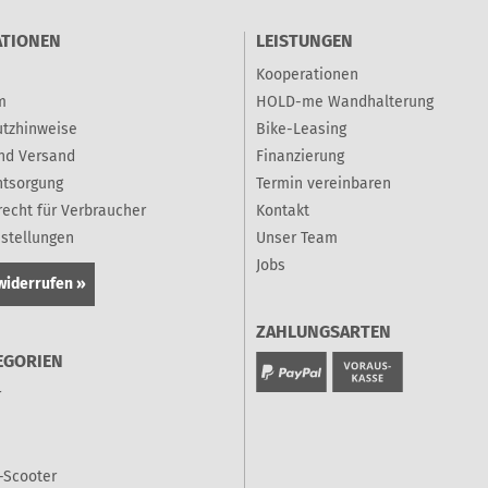
ATIONEN
LEISTUNGEN
Kooperationen
m
HOLD-me Wandhalterung
tzhinweise
Bike-Leasing
nd Versand
Finanzierung
ntsorgung
Termin vereinbaren
recht für Verbraucher
Kontakt
nstellungen
Unser Team
Jobs
widerrufen »
ZAHLUNGSARTEN
EGORIEN
r
-Scooter