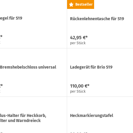
Bestseller
egel für S19
Rückenlehnentasche für S19
€*
42,95 €*
k
per Stück
Bremshebelschloss universal
Ladegerät für Brio S19
€*
110,00 €*
k
per Stück
lus-Halter für Heckkorb,
Heckmarkierungstafel
lter und Warndreieck