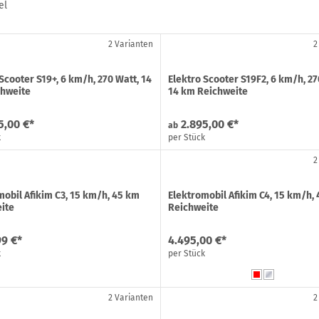
el
2 Varianten
2
Scooter S19+, 6 km/h, 270 Watt, 14
Elektro Scooter S19F2, 6 km/h, 27
hweite
14 km Reichweite
5,00 €*
2.895,00 €*
ab
k
per Stück
2
mobil Afikim C3, 15 km/h, 45 km
Elektromobil Afikim C4, 15 km/h,
ite
Reichweite
99 €*
4.495,00 €*
k
per Stück
2 Varianten
2