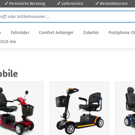
Persönliche Beratung
Lieferservice
Werkstattservice
e
Fahrräder
Comfort Anhänger
Zubehör
Pushphone O
OLD-me
bile