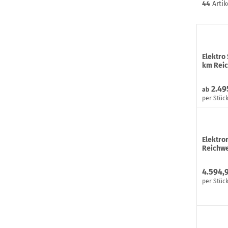
44
Artik
Elektro 
km Reic
2.49
ab
per Stüc
Elektro
Reichwe
4.594,
per Stüc