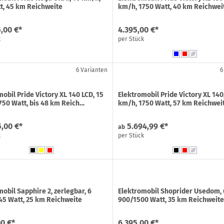
t, 45 km Reichweite
km/h, 1750 Watt, 40 km Reichwei
,00 €*
4.395,00 €*
k
per Stück
6 Varianten
6
obil Pride Victory XL 140 LCD, 15
Elektromobil Pride Victory XL 140
750 Watt, bis 48 km Reich…
km/h, 1750 Watt, 57 km Reichwei
5,00 €*
5.694,99 €*
ab
k
per Stück
obil Sapphire 2, zerlegbar, 6
Elektromobil Shoprider Usedom, 
45 Watt, 25 km Reichweite
900/1500 Watt, 35 km Reichweit
00 €*
6.395,00 €*