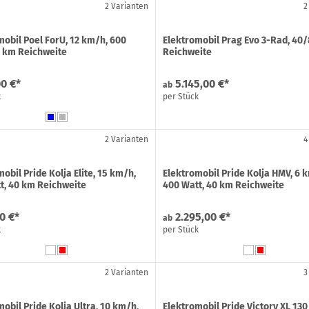
2 Varianten
2
mobil Poel ForU, 12 km/h, 600
Elektromobil Prag Evo 3-Rad, 40
5 km Reichweite
Reichweite
00 €*
5.145,00 €*
ab
k
per Stück
2 Varianten
4
obil Pride Kolja Elite, 15 km/h,
Elektromobil Pride Kolja HMV, 6 
t, 40 km Reichweite
400 Watt, 40 km Reichweite
0 €*
2.295,00 €*
ab
k
per Stück
2 Varianten
3
obil Pride Kolja Ultra, 10 km/h,
Elektromobil Pride Victory XL 130