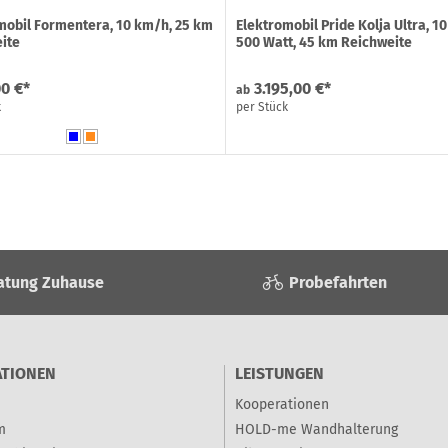
mobil Formentera, 10 km/h, 25 km
Elektromobil Pride Kolja Ultra, 1
ite
500 Watt, 45 km Reichweite
00 €*
3.195,00 €*
ab
k
per Stück
atung Zuhause
Probefahrten
ATIONEN
LEISTUNGEN
Kooperationen
m
HOLD-me Wandhalterung