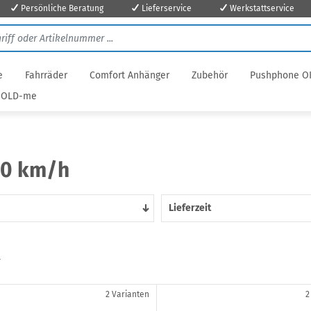
Persönliche Beratung
Lieferservice
Werkstattservice
e
Fahrräder
Comfort Anhänger
Zubehör
Pushphone O
OLD-me
10 km/h
Lieferzeit
l
2 Varianten
2