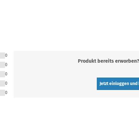
0
Produkt bereits erworben
0
0
0
Jetzt einloggen und
0