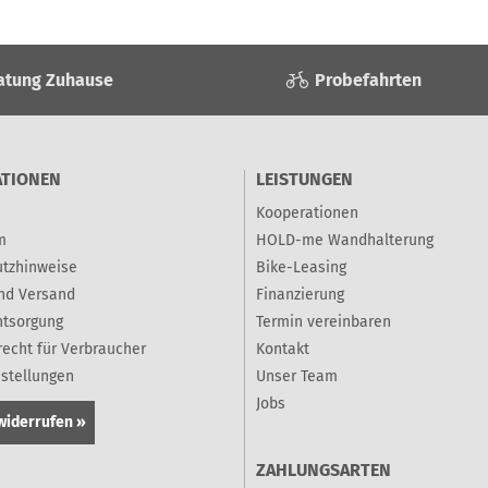
atung Zuhause
Probefahrten
ATIONEN
LEISTUNGEN
Kooperationen
m
HOLD-me Wandhalterung
tzhinweise
Bike-Leasing
nd Versand
Finanzierung
ntsorgung
Termin vereinbaren
recht für Verbraucher
Kontakt
nstellungen
Unser Team
Jobs
widerrufen »
ZAHLUNGSARTEN