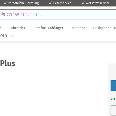
Persönliche Beratung
Lieferservice
Werkstattservice
e
Fahrräder
Comfort Anhänger
Zubehör
Pushphone O
OLD-me
Plus
Lie