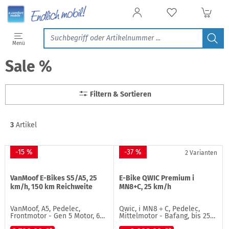
Filtern & Sortieren
Menü
Treffer in Kategorien
Sale %
Marken
3
VanMoof
1
Filtern & Sortieren
QWIC
1
Lemmo
1
3
Artikel
-15 %
-37 %
2 Varianten
VanMoof E-Bikes S5/A5, 25
E-Bike QWIC Premium i
km/h, 150 km Reichweite
MN8+C, 25 km/h
VanMoof, A5, Pedelec,
Qwic, i MN8＋C, Pedelec,
Frontmotor - Gen 5 Motor, 6…
Mittelmotor - Bafang, bis 25…