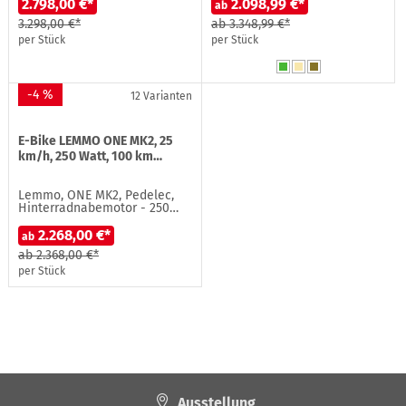
2.798,00 €*
2.098,99 €*
ab
3.298,00 €*
ab
3.348,99 €*
per Stück
per Stück
-4 %
12 Varianten
E-Bike LEMMO ONE MK2, 25
km/h, 250 Watt, 100 km…
Lemmo, ONE MK2, Pedelec,
Hinterradnabemotor - 250…
2.268,00 €*
ab
ab
2.368,00 €*
per Stück
Ausstellung