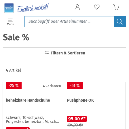
Filtern & Sortieren
Menü
Treffer in Kategorien
Sale %
Zubehör
4
Fahrrad Zubehör
2
Filtern & Sortieren
E-Mobile Zubehör
2
E-Roller Zubehör
2
Pushphone OK
1
4
Artikel
-25 %
-51 %
4 Varianten
beheizbare Handschuhe
Pushphone OK
schwarz, 10-schwarz,
95,00 €*
Polyester, beheizbar, M, sch…
194,99 €*