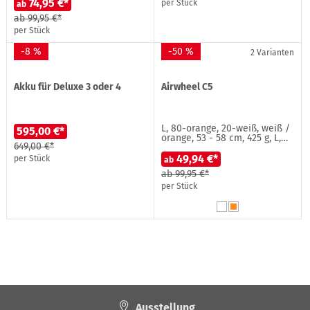
74,95 €*
per Stück
ab
ab
99,95 €*
per Stück
-8 %
-50 %
2 Varianten
Akku für Deluxe 3 oder 4
Airwheel C5
L, 80-orange, 20-weiß, weiß /
595,00 €*
orange, 53 - 58 cm, 425 g, L,…
649,00 €*
49,94 €*
per Stück
ab
ab
99,95 €*
per Stück
Ausstellung