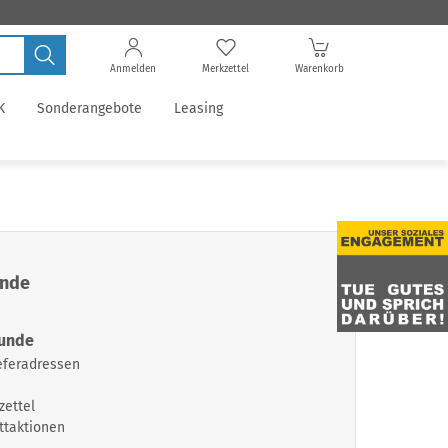
Anmelden
Merkzettel
Warenkorb
K
Sonderangebote
Leasing
unde
Kunde
eferadressen
zettel
ttaktionen