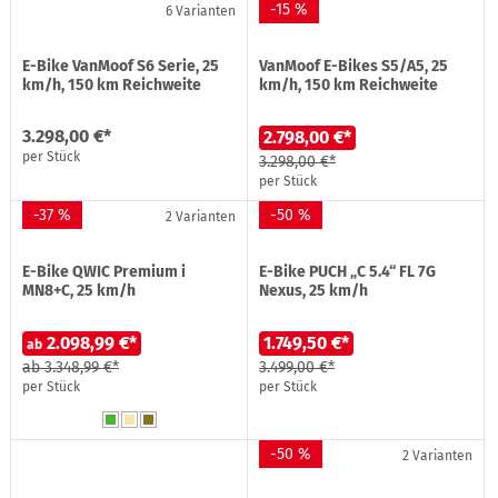
-15 %
6 Varianten
E-Bike VanMoof S6 Serie, 25
VanMoof E-Bikes S5/A5, 25
km/h, 150 km Reichweite
km/h, 150 km Reichweite
3.298,00 €*
2.798,00 €*
per Stück
3.298,00 €*
per Stück
-37 %
-50 %
2 Varianten
E-Bike QWIC Premium i
E-Bike PUCH „C 5.4“ FL 7G
MN8+C, 25 km/h
Nexus, 25 km/h
2.098,99 €*
1.749,50 €*
ab
ab
3.348,99 €*
3.499,00 €*
per Stück
per Stück
-50 %
2 Varianten